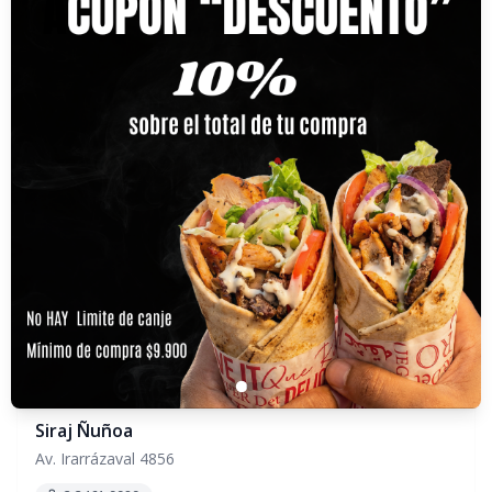
Siraj Pedro de Valdivia
Av. Pedro de Valdivia 71, local 17a
2 24801620
Ver horarios
Ver mapa
Siraj Ñuñoa
Av. Irarrázaval 4856